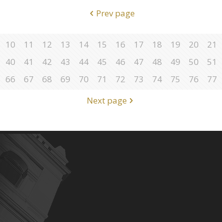
Prev page
10
11
12
13
14
15
16
17
18
19
20
21
40
41
42
43
44
45
46
47
48
49
50
51
66
67
68
69
70
71
72
73
74
75
76
77
Next page