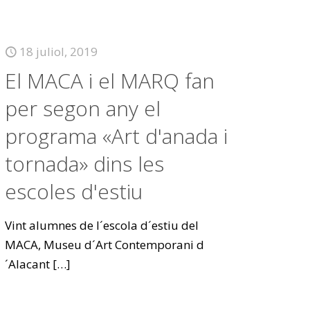
18 juliol, 2019
El MACA i el MARQ fan
per segon any el
programa «Art d'anada i
tornada» dins les
escoles d'estiu
Vint alumnes de l´escola d´estiu del
MACA, Museu d´Art Contemporani d
´Alacant
[…]