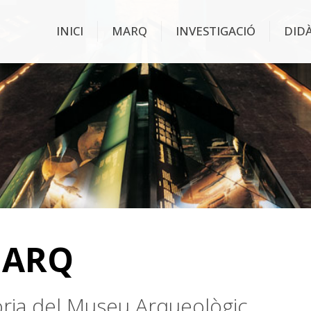
INICI
MARQ
INVESTIGACIÓ
DID
MARQ
stòria del Museu Arqueològic