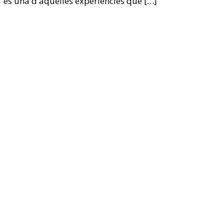
és una d'aquelles experiències que
[…]