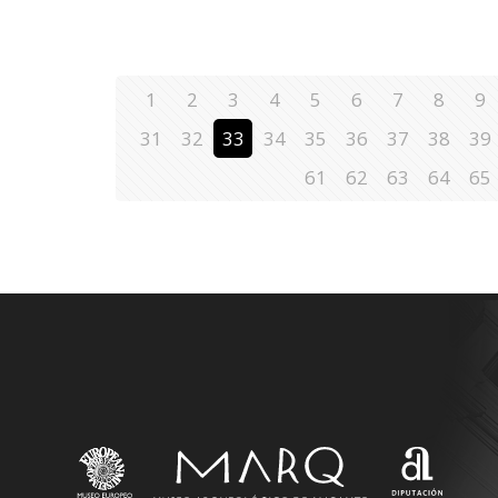
1
2
3
4
5
6
7
8
9
31
32
33
34
35
36
37
38
39
61
62
63
64
65