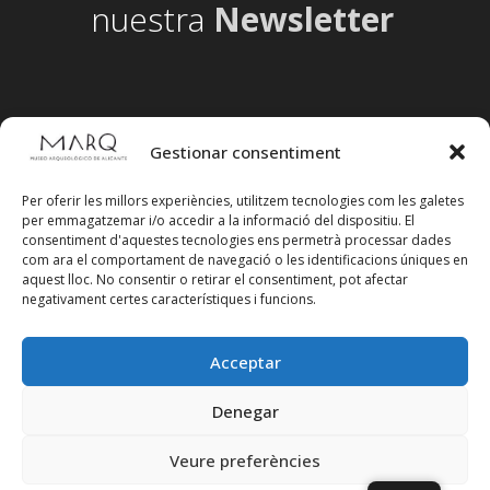
nuestra
Newsletter
Gestionar consentiment
Per oferir les millors experiències, utilitzem tecnologies com les galetes
per emmagatzemar i/o accedir a la informació del dispositiu. El
consentiment d'aquestes tecnologies ens permetrà processar dades
com ara el comportament de navegació o les identificacions úniques en
aquest lloc. No consentir o retirar el consentiment, pot afectar
negativament certes característiques i funcions.
Acceptar
Segueix-nos en xarxes socials
Denegar
Veure preferències