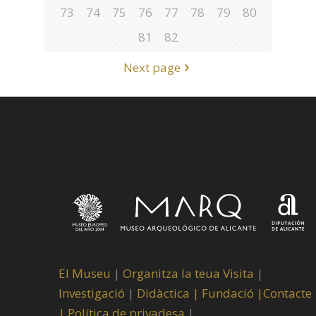
73
74
75
76
77
78
79
80
81
82
Next page
El Museu
|
Organitza la teua Visita
|
Investigació
|
Didàctica |
Fundació |
Contacte
|
Política de privadesa
|