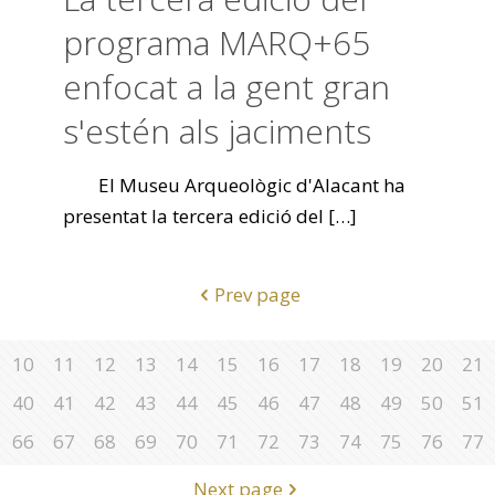
programa MARQ+65
enfocat a la gent gran
s'estén als jaciments
El Museu Arqueològic d'Alacant ha
presentat la tercera edició del
[…]
Prev page
10
11
12
13
14
15
16
17
18
19
20
21
40
41
42
43
44
45
46
47
48
49
50
51
66
67
68
69
70
71
72
73
74
75
76
77
Next page