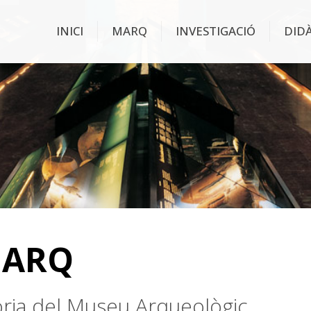
INICI
MARQ
INVESTIGACIÓ
DID
MARQ
stòria del Museu Arqueològic