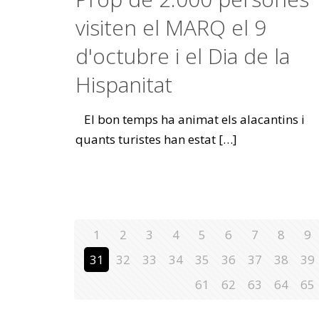
visiten el MARQ el 9
d'octubre i el Dia de la
Hispanitat
El bon temps ha animat els alacantins i
quants turistes han estat
[…]
1
2
3
4
5
6
7
8
9
31
32
33
34
35
36
37
38
39
61
62
63
64
65