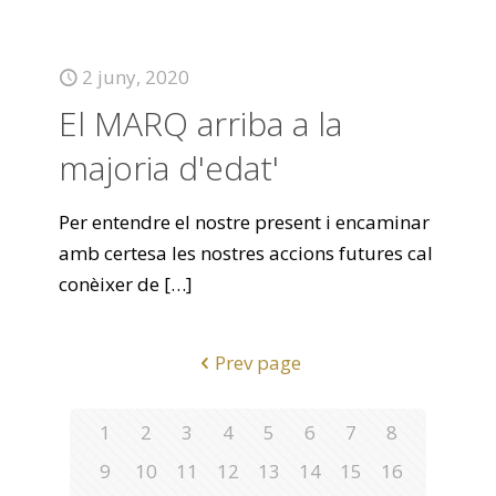
2 juny, 2020
El MARQ arriba a la
majoria d'edat'
Per entendre el nostre present i encaminar
amb certesa les nostres accions futures cal
conèixer de
[…]
Prev page
1
2
3
4
5
6
7
8
9
10
11
12
13
14
15
16