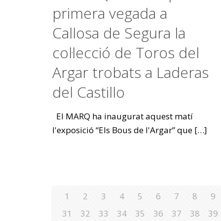
primera vegada a
Callosa de Segura la
col·lecció de Toros del
Argar trobats a Laderas
del Castillo
El MARQ ha inaugurat aquest matí
l'exposició “Els Bous de l'Argar” que
[…]
1
2
3
4
5
6
7
8
9
31
32
33
34
35
36
37
38
39