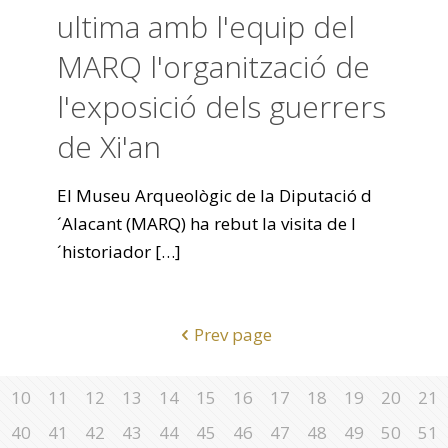
ultima amb l'equip del
MARQ l'organització de
l'exposició dels guerrers
de Xi'an
El Museu Arqueològic de la Diputació d
´Alacant (MARQ) ha rebut la visita de l
´historiador
[…]
Prev page
10
11
12
13
14
15
16
17
18
19
20
21
40
41
42
43
44
45
46
47
48
49
50
51