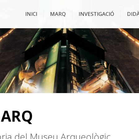
INICI
MARQ
INVESTIGACIÓ
DID
MARQ
stòria del Museu Arqueològic