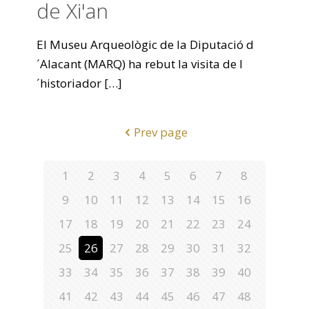
de Xi'an
El Museu Arqueològic de la Diputació d
´Alacant (MARQ) ha rebut la visita de l
´historiador
[…]
Prev page
1
2
3
4
5
6
7
8
9
10
11
12
13
14
15
16
17
18
19
20
21
22
23
24
25
26
27
28
29
30
31
32
33
34
35
36
37
38
39
40
41
42
43
44
45
46
47
48