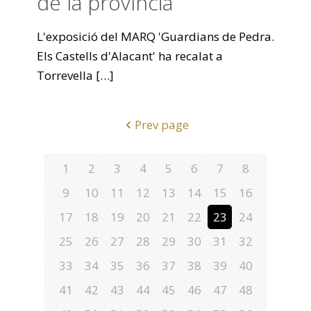
de la província
L'exposició del MARQ 'Guardians de Pedra.
Els Castells d'Alacant' ha recalat a
Torrevella
[…]
Prev page
1
2
3
4
5
6
7
8
9
10
11
12
13
14
15
16
17
18
19
20
21
22
23
24
25
26
27
28
29
30
31
32
33
34
35
36
37
38
39
40
41
42
43
44
45
46
47
48