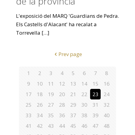
de la província
L'exposició del MARQ 'Guardians de Pedra.
Els Castells d'Alacant' ha recalat a
Torrevella
[…]
Prev page
1
2
3
4
5
6
7
8
9
10
11
12
13
14
15
16
17
18
19
20
21
22
23
24
25
26
27
28
29
30
31
32
33
34
35
36
37
38
39
40
41
42
43
44
45
46
47
48