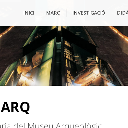
INICI
MARQ
INVESTIGACIÓ
DID
MARQ
stòria del Museu Arqueològic