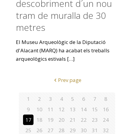
descobriment d´un nou
tram de muralla de 30
metres
El Museu Arqueològic de la Diputació
d'Alacant (MARQ) ha acabat els treballs
arqueològics estivals
[…]
Prev page
1
2
3
4
5
6
7
8
9
10
11
12
13
14
15
16
17
18
19
20
21
22
23
24
25
26
27
28
29
30
31
32