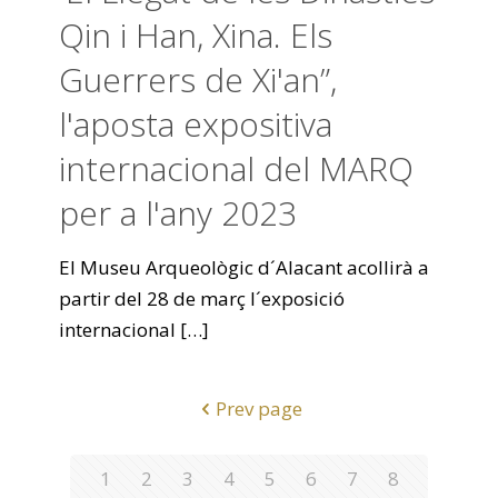
Qin i Han, Xina. Els
Guerrers de Xi'an”,
l'aposta expositiva
internacional del MARQ
per a l'any 2023
El Museu Arqueològic d´Alacant acollirà a
partir del 28 de març l´exposició
internacional
[…]
Prev page
1
2
3
4
5
6
7
8