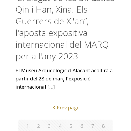
Qin i Han, Xina. Els
Guerrers de Xi'an”,
l'aposta expositiva
internacional del MARQ
per a l'any 2023
El Museu Arqueològic d´Alacant acollirà a
partir del 28 de març l´exposició
internacional
[…]
Prev page
1
2
3
4
5
6
7
8