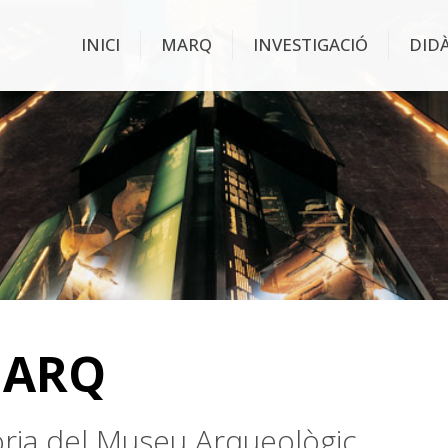
INICI
MARQ
INVESTIGACIÓ
DID
MARQ
stòria del Museu Arqueològic