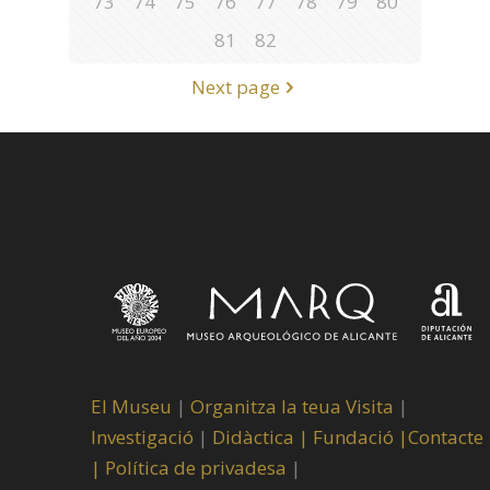
73
74
75
76
77
78
79
80
81
82
Next page
El Museu
|
Organitza la teua Visita
|
Investigació
|
Didàctica |
Fundació |
Contacte
|
Política de privadesa
|