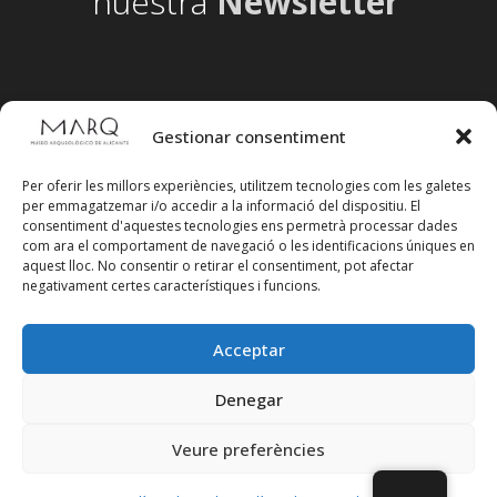
nuestra
Newsletter
Gestionar consentiment
Per oferir les millors experiències, utilitzem tecnologies com les galetes
per emmagatzemar i/o accedir a la informació del dispositiu. El
consentiment d'aquestes tecnologies ens permetrà processar dades
com ara el comportament de navegació o les identificacions úniques en
aquest lloc. No consentir o retirar el consentiment, pot afectar
negativament certes característiques i funcions.
Acceptar
Segueix-nos en xarxes socials
Denegar
Veure preferències