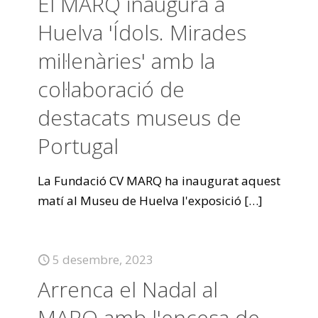
El MARQ inaugura a
Huelva 'Ídols. Mirades
mil·lenàries' amb la
col·laboració de
destacats museus de
Portugal
La Fundació CV MARQ ha inaugurat aquest
matí al Museu de Huelva l'exposició
[…]
5 desembre, 2023
Arrenca el Nadal al
MARQ amb l'encesa de