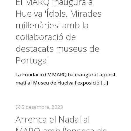
El MARQ inaugura a
Huelva 'Ídols. Mirades
mil·lenàries' amb la
col·laboració de
destacats museus de
Portugal
La Fundació CV MARQ ha inaugurat aquest
matí al Museu de Huelva l'exposició
[…]
5 desembre, 2023
Arrenca el Nadal al
MARQ amb l'encesa de