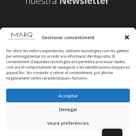
nuestra
Newsletter
Gestionar consentiment
Per oferir les millors experiències, utilitzem tecnologies com les galetes
per emmagatzemar i/o accedir a la informació del dispositiu. El
consentiment d'aquestes tecnologies ens permetrà processar dades
com ara el comportament de navegació o les identificacions úniques en
aquest lloc. No consentir o retirar el consentiment, pot afectar
negativament certes característiques i funcions.
Acceptar
Segueix-nos en xarxes socials
Denegar
Veure preferències