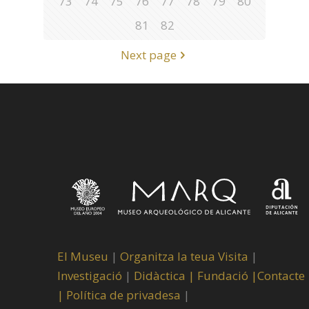
73
74
75
76
77
78
79
80
81
82
Next page
El Museu
|
Organitza la teua Visita
|
Investigació
|
Didàctica |
Fundació |
Contacte
|
Política de privadesa
|