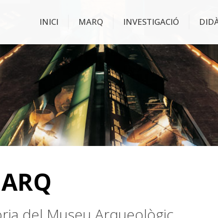
INICI
MARQ
INVESTIGACIÓ
DID
MARQ
stòria del Museu Arqueològic