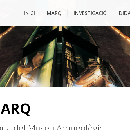
INICI
MARQ
INVESTIGACIÓ
DID
MARQ
stòria del Museu Arqueològic