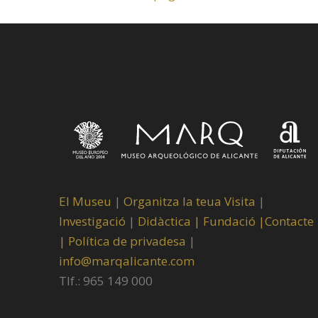
El Museu
|
Organitza la teua Visita
|
Investigació
|
Didàctica |
Fundació |
Contacte
|
Política de privadesa
|
info@marqalicante.com
Tlf.: 965 149 000