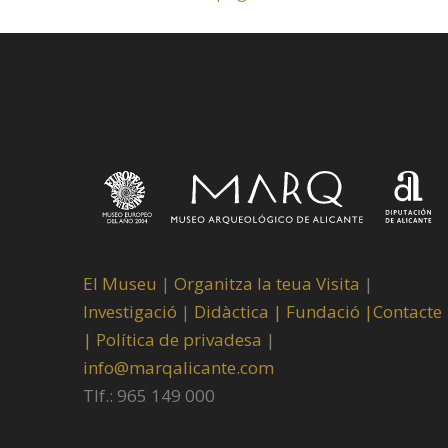
El Museu
|
Organitza la teua Visita
|
Investigació
|
Didàctica |
Fundació |
Contacte
|
Política de privadesa
|
info@marqalicante.com
Tlf.: 965 149 000