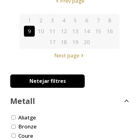
Prev page
1
2
3
4
5
6
7
8
9
10
11
12
13
14
15
16
17
18
19
20
Next page
Netejar filtres
Metall
Aliatge
Bronze
Coure