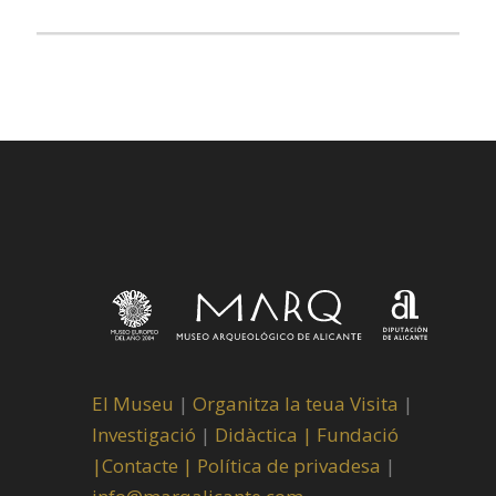
El Museu
|
Organitza la teua Visita
|
Investigació
|
Didàctica |
Fundació
|
Contacte |
Política de privadesa
|