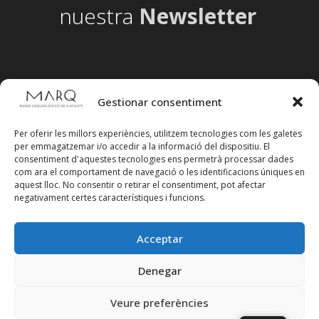
nuestra
Newsletter
Gestionar consentiment
Per oferir les millors experiències, utilitzem tecnologies com les galetes
per emmagatzemar i/o accedir a la informació del dispositiu. El
consentiment d'aquestes tecnologies ens permetrà processar dades
com ara el comportament de navegació o les identificacions úniques en
aquest lloc. No consentir o retirar el consentiment, pot afectar
negativament certes característiques i funcions.
Acceptar
Segueix-nos en xarxes socials
Denegar
Veure preferències