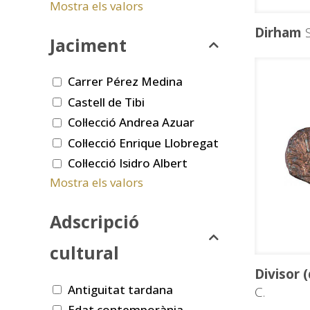
Mostra els valors
Dirham
S
Jaciment
Carrer Pérez Medina
Castell de Tibi
Col·lecció Andrea Azuar
Col·lecció Enrique Llobregat
Col·lecció Isidro Albert
Mostra els valors
Adscripció
cultural
Divisor 
Antiguitat tardana
C.
Edat contemporània