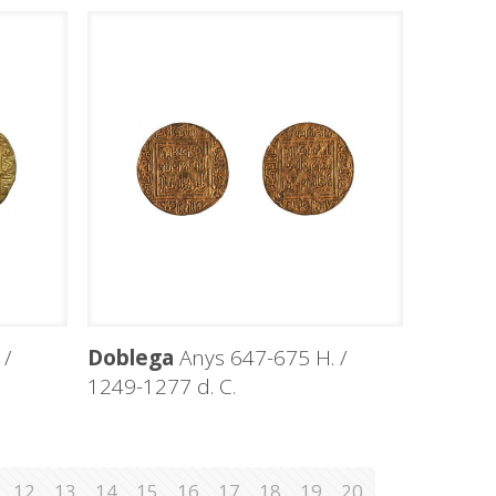
 /
Doblega
Anys 647-675 H. /
1249-1277 d. C.
12
13
14
15
16
17
18
19
20