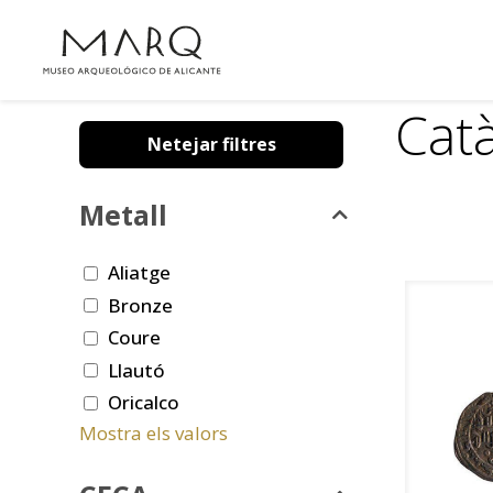
Cat
Netejar filtres
Metall
Aliatge
Bronze
Coure
Llautó
Oricalco
Mostra els valors