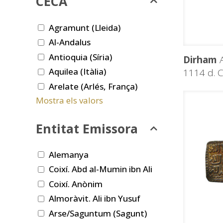
CECA
Agramunt (Lleida)
Al-Andalus
Antioquia (Síria)
Dirham
A
Aquilea (Itàlia)
1114 d. C
Arelate (Arlés, França)
Mostra els valors
Entitat Emissora
Alemanya
Coixí. Abd al-Mumin ibn Ali
Coixí. Anònim
Almoràvit. Ali ibn Yusuf
Arse/Saguntum (Sagunt)