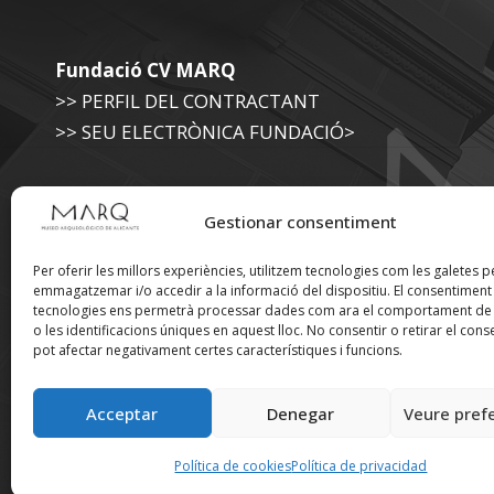
Fundació CV MARQ
>> PERFIL DEL CONTRACTANT
>> SEU ELECTRÒNICA FUNDACIÓ>
Museu Arqueològic (Diputació d'Alacant)
Gestionar consentiment
>> SEU ELECTRÒNICA DIPUTACIÓ
Per oferir les millors experiències, utilitzem tecnologies com les galetes p
emmagatzemar i/o accedir a la informació del dispositiu. El consentimen
tecnologies ens permetrà processar dades com ara el comportament de
Suscríbete a nuestra
o les identificacions úniques en aquest lloc. No consentir o retirar el cons
pot afectar negativament certes característiques i funcions.
Newsletter
Acceptar
Denegar
Veure pref
Política de cookies
Política de privacidad