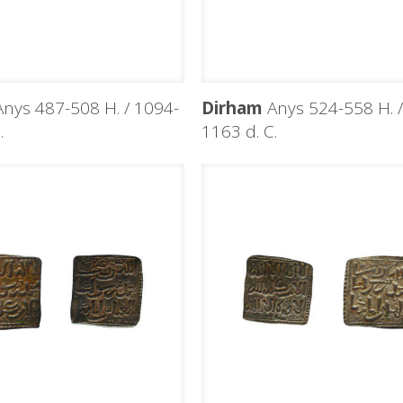
nys 487-508 H. / 1094-
Dirham
Anys 524-558 H. /
.
1163 d. C.