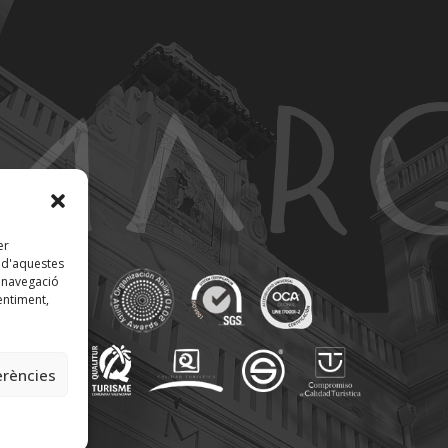
er
t d'aquestes
 navegació
entiment,
erències