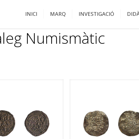
INICI
MARQ
INVESTIGACIÓ
DID
àleg Numismàtic