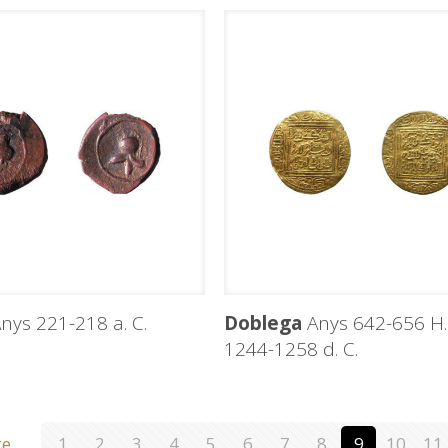
nys 221-218 a. C.
Doblega
Anys 642-656 H.
1244-1258 d. C.
ge
1
2
3
4
5
6
7
8
9
10
11