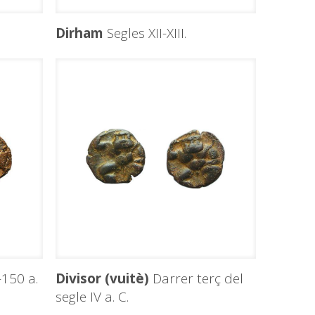
Dirham
Segles XII-XIII.
150 a.
Divisor (vuitè)
Darrer terç del
segle IV a. C.