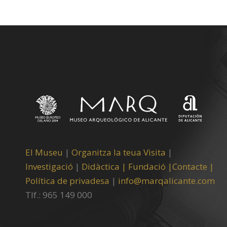
El Museu
|
Organitza la teua Visita
|
Investigació
|
Didàctica |
Fundació |
Contacte |
Política de privadesa
|
info@marqalicante.com
Tlf.: 965 149 000