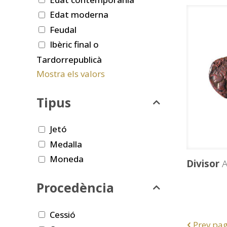
Edat moderna
Feudal
Ibèric final o
Tardorrepublicà
Mostra els valors
Tipus
Jetó
Medalla
Moneda
Divisor
A
Procedència
Cessió
Prev pa