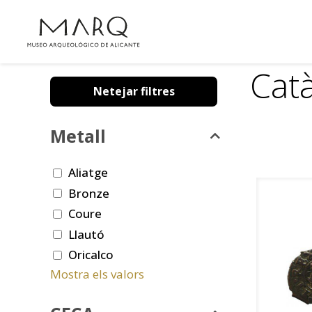
Cat
Netejar filtres
Metall
Aliatge
Bronze
Coure
Llautó
Oricalco
Mostra els valors