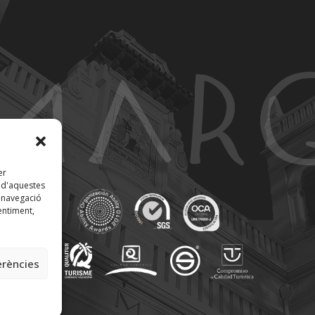
er
t d'aquestes
 navegació
entiment,
erències