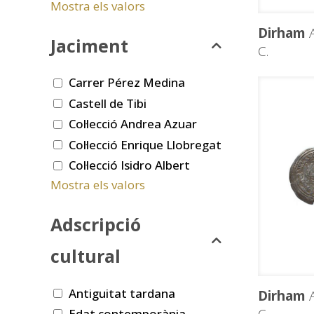
Mostra els valors
Dirham
A
Jaciment
C.
Carrer Pérez Medina
Castell de Tibi
Col·lecció Andrea Azuar
Col·lecció Enrique Llobregat
Col·lecció Isidro Albert
Mostra els valors
Adscripció
cultural
Antiguitat tardana
Dirham
A
Edat contemporània