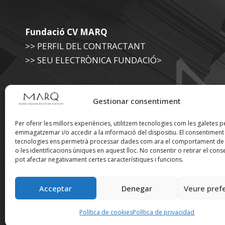
Fundació CV MARQ
>> PERFIL DEL CONTRACTANT
>> SEU ELECTRÒNICA FUNDACIÓ>
Museu Arqueològic (Diputació d'Alacant)
Gestionar consentiment
>> SEU ELECTRÒNICA DIPUTACIÓ
Per oferir les millors experiències, utilitzem tecnologies com les galetes p
emmagatzemar i/o accedir a la informació del dispositiu. El consentimen
tecnologies ens permetrà processar dades com ara el comportament de
Suscríbete a nuestra
o les identificacions úniques en aquest lloc. No consentir o retirar el cons
pot afectar negativament certes característiques i funcions.
Newsletter
Acceptar
Denegar
Veure pref
Política de cookies
Política de privacidad