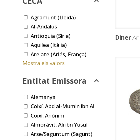
CECA
Agramunt (Lleida)
Al-Andalus
Antioquia (Síria)
Diner
An
Aquilea (Itàlia)
Arelate (Arlés, França)
Mostra els valors
Entitat Emissora
Alemanya
Coixí. Abd al-Mumin ibn Ali
Coixí. Anònim
Almoràvit. Ali ibn Yusuf
Arse/Saguntum (Sagunt)