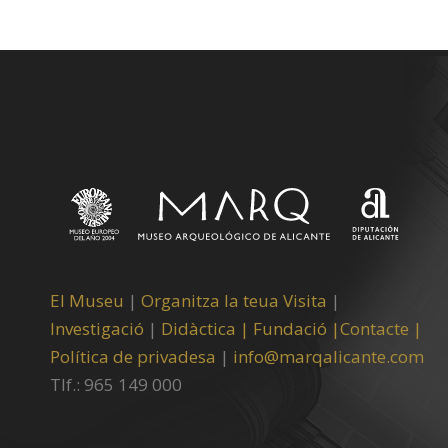
El Museu
|
Organitza la teua Visita
|
Investigació
|
Didàctica |
Fundació |
Contacte |
Política de privadesa
|
info@marqalicante.com
Tlf.: 965 149 000