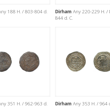
ny 188 H. / 803-804 d.
Dirham
Any 220-229 H. / 
844 d. C.
ny 351 H. / 962-963 d.
Dirham
Any 353 H. / 964 d