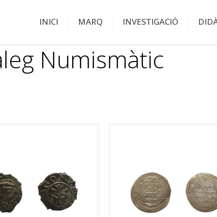
INICI
MARQ
INVESTIGACIÓ
DID
àleg Numismàtic