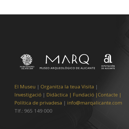
El Museu
|
Organitza la teua Visita
|
Investigació
|
Didàctica |
Fundació |
Contacte |
Política de privadesa
|
info@marqalicante.com
Tlf.: 965 149 000