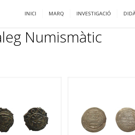
INICI
MARQ
INVESTIGACIÓ
DID
àleg Numismàtic