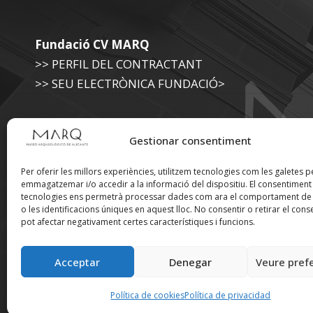
Fundació CV MARQ
>> PERFIL DEL CONTRACTANT
>> SEU ELECTRÒNICA FUNDACIÓ>
Museu Arqueològic (Diputació d'Alacant)
Gestionar consentiment
>> SEU ELECTRÒNICA DIPUTACIÓ
Per oferir les millors experiències, utilitzem tecnologies com les galetes p
emmagatzemar i/o accedir a la informació del dispositiu. El consentimen
tecnologies ens permetrà processar dades com ara el comportament de
Suscríbete a nuestra
o les identificacions úniques en aquest lloc. No consentir o retirar el cons
pot afectar negativament certes característiques i funcions.
Newsletter
Acceptar
Denegar
Veure pref
Política de cookies
Política de privacidad