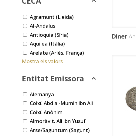
CECA
Agramunt (Lleida)
Al-Andalus
Antioquia (Síria)
Diner
An
Aquilea (Itàlia)
Arelate (Arlés, França)
Mostra els valors
Entitat Emissora
Alemanya
Coixí. Abd al-Mumin ibn Ali
Coixí. Anònim
Almoràvit. Ali ibn Yusuf
Arse/Saguntum (Sagunt)