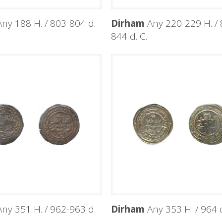
ny 188 H. / 803-804 d.
Dirham
Any 220-229 H. / 
844 d. C.
ny 351 H. / 962-963 d.
Dirham
Any 353 H. / 964 d