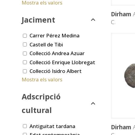
Mostra els valors
Dirham
A
Jaciment
C.
Carrer Pérez Medina
Castell de Tibi
Col·lecció Andrea Azuar
Col·lecció Enrique Llobregat
Col·lecció Isidro Albert
Mostra els valors
Adscripció
cultural
Antiguitat tardana
Dirham
A
Edat contemporània