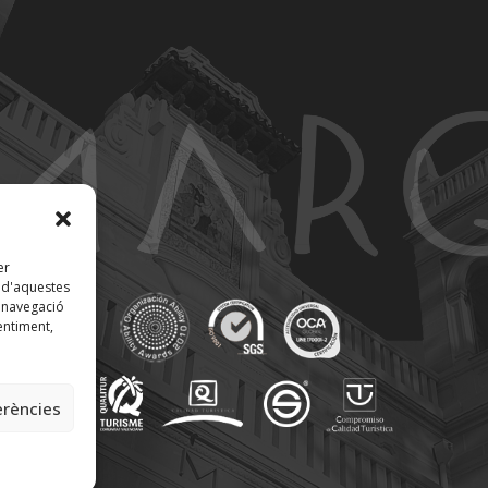
er
t d'aquestes
 navegació
entiment,
erències