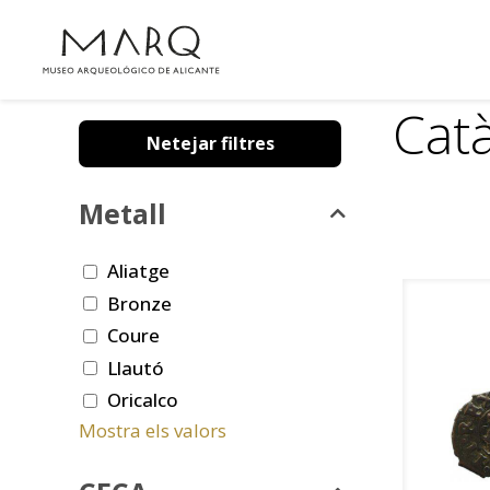
Cat
Netejar filtres
Metall
Aliatge
Bronze
Coure
Llautó
Oricalco
Mostra els valors