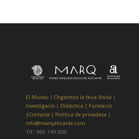
El Museu
|
Organitza la teua Visita
|
Investigació
|
Didàctica |
Fundació
|
Contacte |
Política de privadesa
|
info@marqalicante.com
Tlf.: 965 149 000