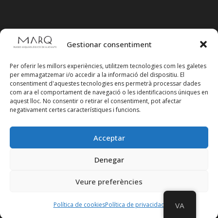
Gestionar consentiment
Per oferir les millors experiències, utilitzem tecnologies com les galetes
per emmagatzemar i/o accedir a la informació del dispositiu. El
consentiment d'aquestes tecnologies ens permetrà processar dades
com ara el comportament de navegació o les identificacions úniques en
aquest lloc. No consentir o retirar el consentiment, pot afectar
negativament certes característiques i funcions.
Acceptar
Segueix-nos en xarxes socials
Denegar
Veure preferències
Política de cookies
Política de privacidad
VA