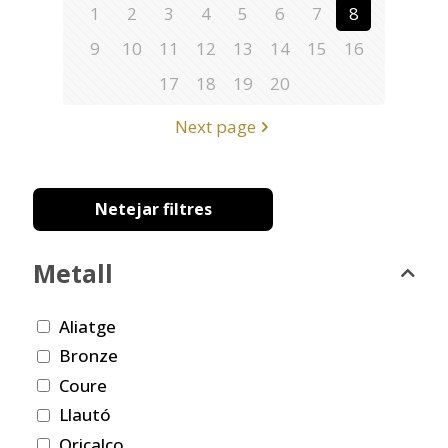
1
2
3
4
5
6
7
8
9
10
11
12
13
14
15
16
17
18
19
20
Next page
Netejar filtres
Metall
Aliatge
Bronze
Coure
Llautó
Oricalco