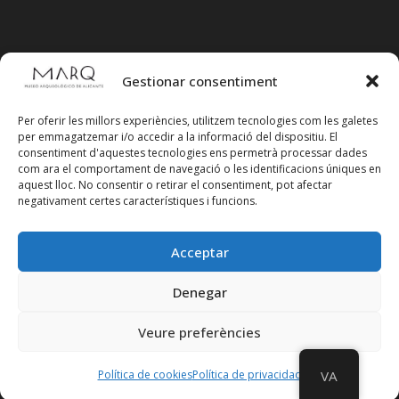
Gestionar consentiment
Per oferir les millors experiències, utilitzem tecnologies com les galetes
per emmagatzemar i/o accedir a la informació del dispositiu. El
consentiment d'aquestes tecnologies ens permetrà processar dades
com ara el comportament de navegació o les identificacions úniques en
aquest lloc. No consentir o retirar el consentiment, pot afectar
negativament certes característiques i funcions.
Acceptar
Segueix-nos en xarxes socials
Denegar
Veure preferències
Política de cookies
Política de privacidad
VA