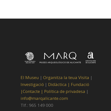
El Museu
|
Organitza la teua Visita
|
Investigació
|
Didàctica |
Fundació
|
Contacte |
Política de privadesa
|
info@marqalicante.com
Tlf.: 965 149 000