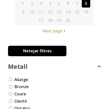
1
2
3
4
5
6
7
8
9
10
11
12
13
14
15
16
17
18
19
20
Next page
Netejar filtres
Metall
Aliatge
Bronze
Coure
Llautó
Oricalco