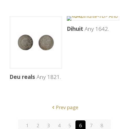
Dihuit
Any 1642.
Deu reals
Any 1821.
Prev page
1
2
3
4
5
6
7
8