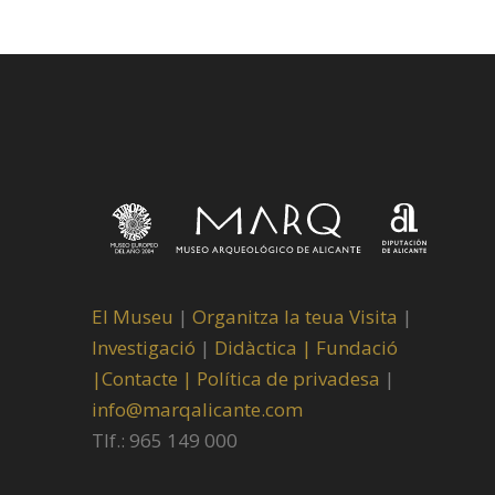
El Museu
|
Organitza la teua Visita
|
Investigació
|
Didàctica |
Fundació
|
Contacte |
Política de privadesa
|
info@marqalicante.com
Tlf.: 965 149 000