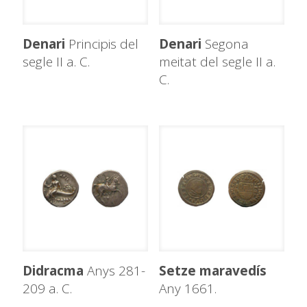
Denari
Principis del
Denari
Segona
segle II a. C.
meitat del segle II a.
C.
Didracma
Anys 281-
Setze maravedís
209 a. C.
Any 1661.