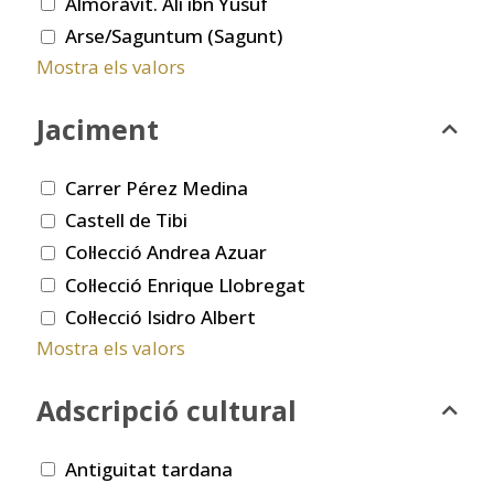
Almoràvit. Ali ibn Yusuf
Arse/Saguntum (Sagunt)
Mostra els valors
Jaciment
Carrer Pérez Medina
Castell de Tibi
Col·lecció Andrea Azuar
Col·lecció Enrique Llobregat
Col·lecció Isidro Albert
Mostra els valors
Adscripció cultural
Antiguitat tardana