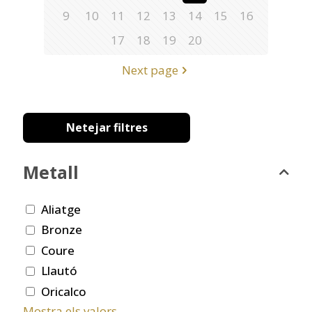
9
10
11
12
13
14
15
16
17
18
19
20
Next page
Netejar filtres
Metall
Aliatge
Bronze
Coure
Llautó
Oricalco
Mostra els valors