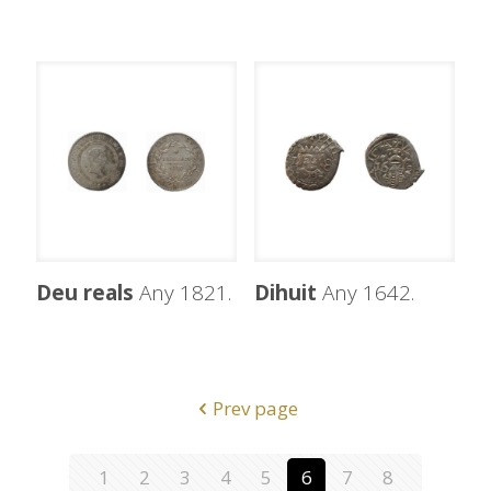
Deu reals
Any 1821.
Dihuit
Any 1642.
Prev page
1
2
3
4
5
6
7
8