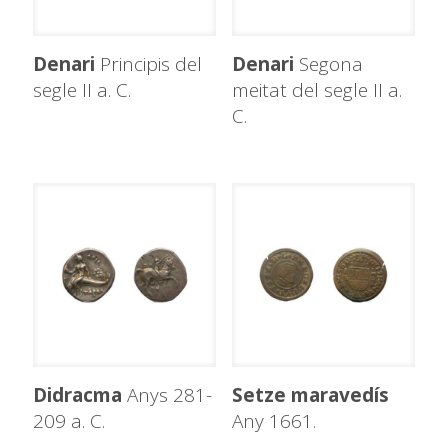
Denari
Principis del
Denari
Segona
segle II a. C.
meitat del segle II a.
C.
Didracma
Anys 281-
Setze maravedís
209 a. C.
Any 1661.