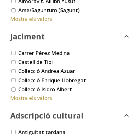
Almoràvit. Ali ibn Yusuf
Arse/Saguntum (Sagunt)
Mostra els valors
Jaciment
Carrer Pérez Medina
Castell de Tibi
Col·lecció Andrea Azuar
Col·lecció Enrique Llobregat
Col·lecció Isidro Albert
Mostra els valors
Adscripció cultural
Antiguitat tardana