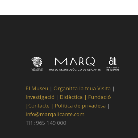
El Museu
|
Organitza la teua Visita
|
Investigació
|
Didàctica |
Fundació
|
Contacte |
Política de privadesa
|
info@marqalicante.com
Tlf.: 965 149 000