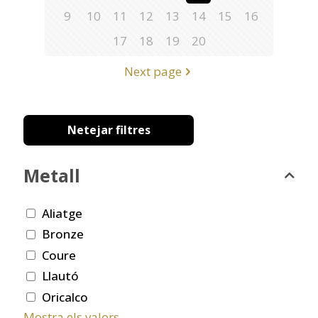
9
10
11
12
13
14
15
16
17
18
19
20
Next page
Netejar filtres
Metall
Aliatge
Bronze
Coure
Llautó
Oricalco
Mostra els valors