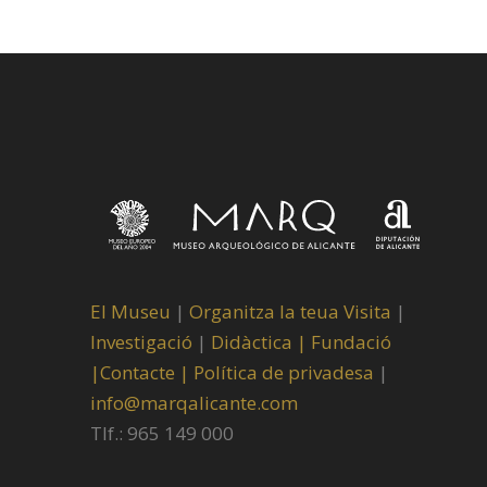
El Museu
|
Organitza la teua Visita
|
Investigació
|
Didàctica |
Fundació
|
Contacte |
Política de privadesa
|
info@marqalicante.com
Tlf.: 965 149 000