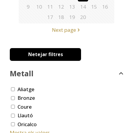
9
10
11
12
13
14
15
16
17
18
19
20
Next page
Netejar filtres
Metall
Aliatge
Bronze
Coure
Llautó
Oricalco
Mostra els valors