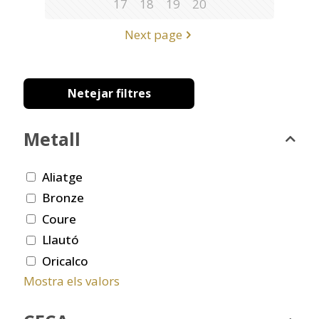
17
18
19
20
Next page
Netejar filtres
Metall
Aliatge
Bronze
Coure
Llautó
Oricalco
Mostra els valors