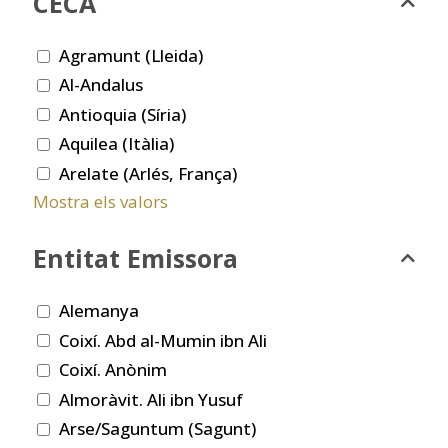
CECA
Agramunt (Lleida)
Al-Andalus
Antioquia (Síria)
Aquilea (Itàlia)
Arelate (Arlés, França)
Mostra els valors
Entitat Emissora
Alemanya
Coixí. Abd al-Mumin ibn Ali
Coixí. Anònim
Almoràvit. Ali ibn Yusuf
Arse/Saguntum (Sagunt)