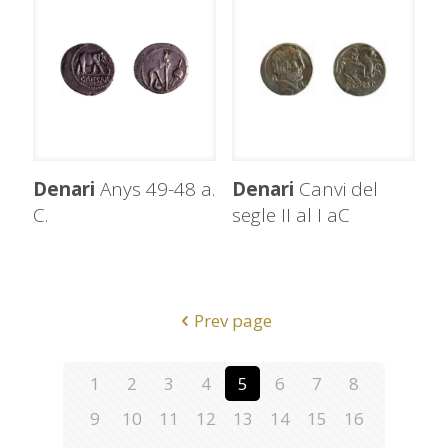
Denari
Anys 49-48 a.
Denari
Canvi del
C.
segle II al I aC
Prev page
1
2
3
4
5
6
7
8
9
10
11
12
13
14
15
16