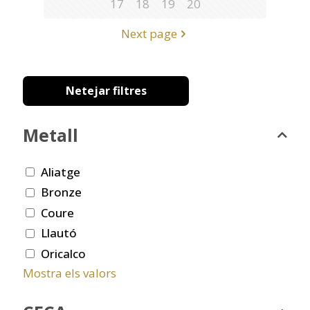
17
18
19
20
Next page
Netejar filtres
Metall
Aliatge
Bronze
Coure
Llautó
Oricalco
Mostra els valors