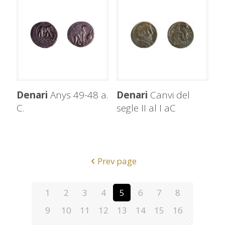
Denari
Anys 49-48 a.
Denari
Canvi del
C.
segle II al I aC
Prev page
1
2
3
4
5
6
7
8
9
10
11
12
13
14
15
16