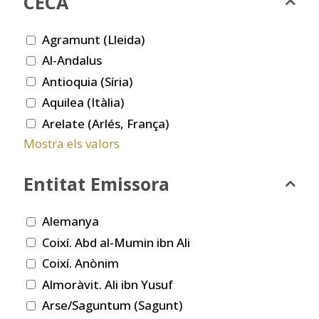
CECA
Agramunt (Lleida)
Al-Andalus
Antioquia (Síria)
Aquilea (Itàlia)
Arelate (Arlés, França)
Mostra els valors
Entitat Emissora
Alemanya
Coixí. Abd al-Mumin ibn Ali
Coixí. Anònim
Almoràvit. Ali ibn Yusuf
Arse/Saguntum (Sagunt)