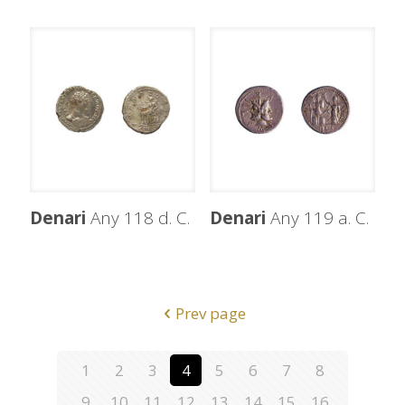
Denari
Any 118 d. C.
Denari
Any 119 a. C.
Prev page
1
2
3
4
5
6
7
8
9
10
11
12
13
14
15
16