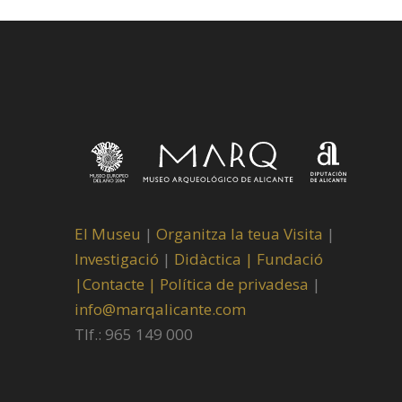
El Museu
|
Organitza la teua Visita
|
Investigació
|
Didàctica |
Fundació
|
Contacte |
Política de privadesa
|
info@marqalicante.com
Tlf.: 965 149 000