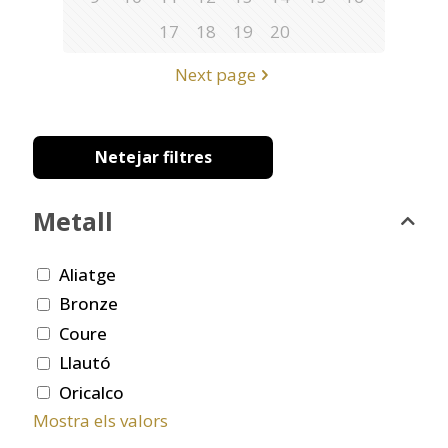
17
18
19
20
Next page
Netejar filtres
Metall
Aliatge
Bronze
Coure
Llautó
Oricalco
Mostra els valors