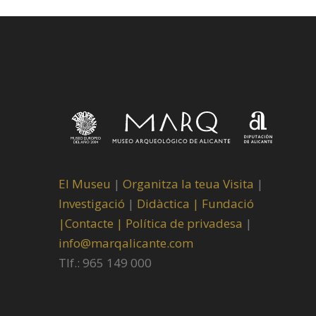
El Museu
|
Organitza la teua Visita
|
Investigació
|
Didàctica |
Fundació
|
Contacte |
Política de privadesa
|
info@marqalicante.com
Tlf.: 965 149 000