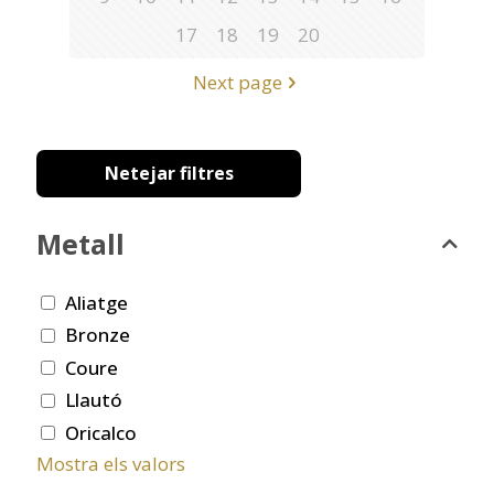
17
18
19
20
Next page
Netejar filtres
Metall
Aliatge
Bronze
Coure
Llautó
Oricalco
Mostra els valors