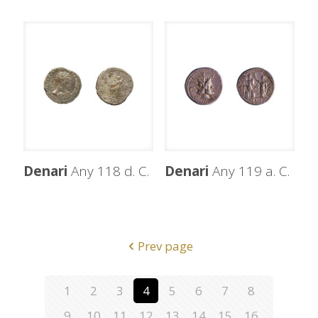
Denari
Any 118 d. C.
Denari
Any 119 a. C.
Prev page
1
2
3
4
5
6
7
8
9
10
11
12
13
14
15
16