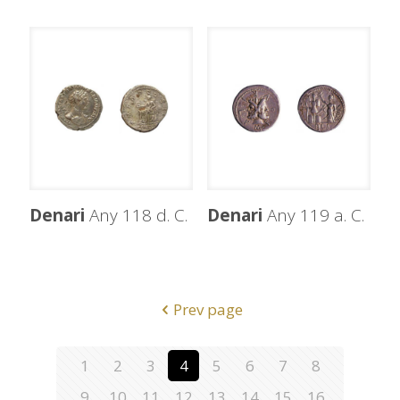
Denari
Any 118 d. C.
Denari
Any 119 a. C.
Prev page
1
2
3
4
5
6
7
8
9
10
11
12
13
14
15
16