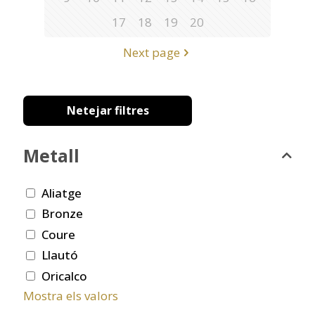
17
18
19
20
Next page
Netejar filtres
Metall
Aliatge
Bronze
Coure
Llautó
Oricalco
Mostra els valors