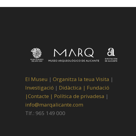
El Museu
|
Organitza la teua Visita
|
Investigació
|
Didàctica |
Fundació
|
Contacte |
Política de privadesa
|
info@marqalicante.com
Tlf.: 965 149 000