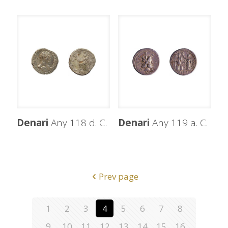
Denari
Any 118 d. C.
Denari
Any 119 a. C.
Prev page
1
2
3
4
5
6
7
8
9
10
11
12
13
14
15
16