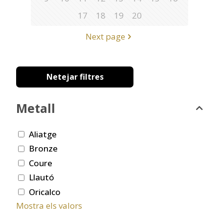
17
18
19
20
Next page
Netejar filtres
Metall
Aliatge
Bronze
Coure
Llautó
Oricalco
Mostra els valors