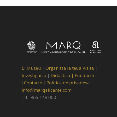
El Museu
|
Organitza la teua Visita
|
Investigació
|
Didàctica |
Fundació
|
Contacte |
Política de privadesa
|
info@marqalicante.com
Tlf.: 965 149 000