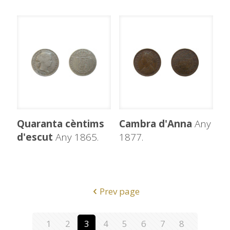
Quaranta cèntims
Cambra d'Anna
Any
d'escut
Any 1865.
1877.
Prev page
1
2
3
4
5
6
7
8