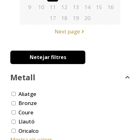
9
10
11
12
13
14
15
16
17
18
19
20
Next page
Netejar filtres
Metall
Aliatge
Bronze
Coure
Llautó
Oricalco
Mostra els valors