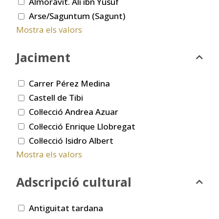
Almoràvit. Ali ibn Yusuf
Arse/Saguntum (Sagunt)
Mostra els valors
Jaciment
Carrer Pérez Medina
Castell de Tibi
Col·lecció Andrea Azuar
Col·lecció Enrique Llobregat
Col·lecció Isidro Albert
Mostra els valors
Adscripció cultural
Antiguitat tardana