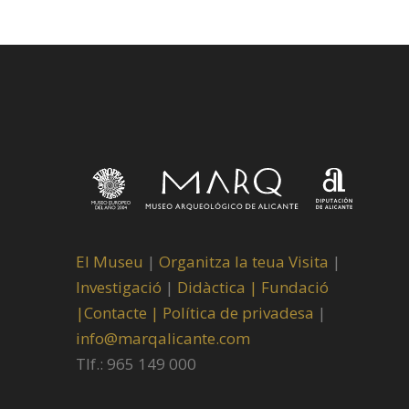
El Museu
|
Organitza la teua Visita
|
Investigació
|
Didàctica |
Fundació
|
Contacte |
Política de privadesa
|
info@marqalicante.com
Tlf.: 965 149 000