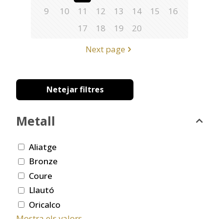
9
10
11
12
13
14
15
16
17
18
19
20
Next page
Netejar filtres
Metall
Aliatge
Bronze
Coure
Llautó
Oricalco
Mostra els valors