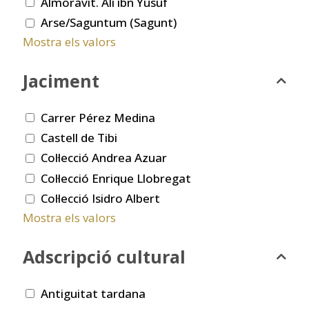
Almoràvit. Ali ibn Yusuf
Arse/Saguntum (Sagunt)
Mostra els valors
Jaciment
Carrer Pérez Medina
Castell de Tibi
Col·lecció Andrea Azuar
Col·lecció Enrique Llobregat
Col·lecció Isidro Albert
Mostra els valors
Adscripció cultural
Antiguitat tardana