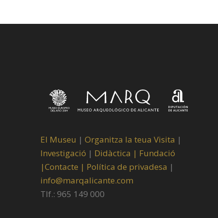
El Museu
|
Organitza la teua Visita
|
Investigació
|
Didàctica |
Fundació
|
Contacte |
Política de privadesa
|
info@marqalicante.com
Tlf.: 965 149 000