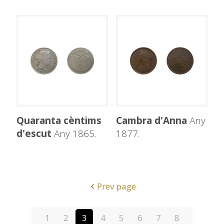
Quaranta cèntims
Cambra d'Anna
Any
d'escut
Any 1865.
1877.
Prev page
1
2
3
4
5
6
7
8