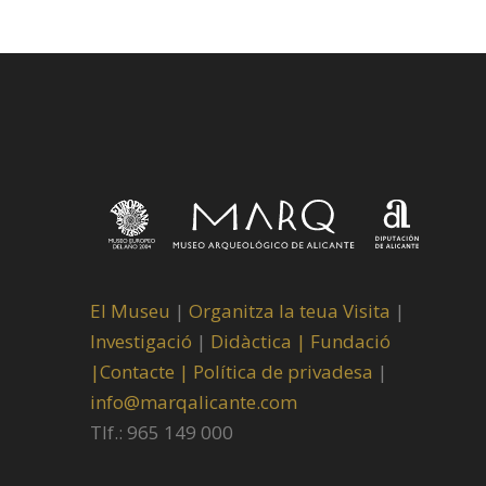
El Museu
|
Organitza la teua Visita
|
Investigació
|
Didàctica |
Fundació
|
Contacte |
Política de privadesa
|
info@marqalicante.com
Tlf.: 965 149 000