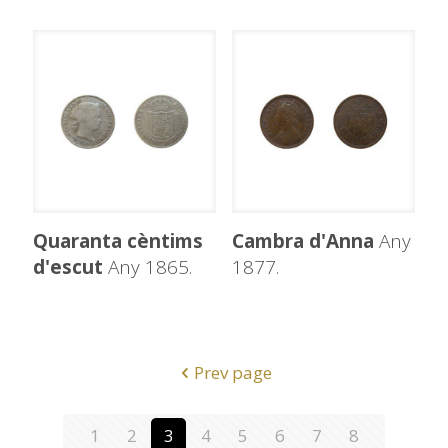
Quaranta cèntims
Cambra d'Anna
Any
d'escut
Any 1865.
1877.
Prev page
1
2
3
4
5
6
7
8