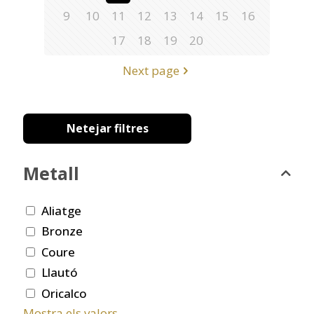
9
10
11
12
13
14
15
16
17
18
19
20
Next page
Netejar filtres
Metall
Aliatge
Bronze
Coure
Llautó
Oricalco
Mostra els valors