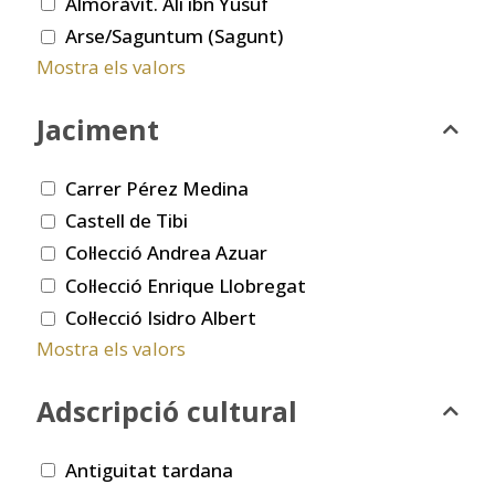
Almoràvit. Ali ibn Yusuf
Arse/Saguntum (Sagunt)
Mostra els valors
Jaciment
Carrer Pérez Medina
Castell de Tibi
Col·lecció Andrea Azuar
Col·lecció Enrique Llobregat
Col·lecció Isidro Albert
Mostra els valors
Adscripció cultural
Antiguitat tardana