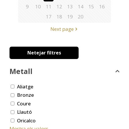
9
10
11
12
13
14
15
16
17
18
19
20
Next page
Netejar filtres
Metall
Aliatge
Bronze
Coure
Llautó
Oricalco
Mostra els valors