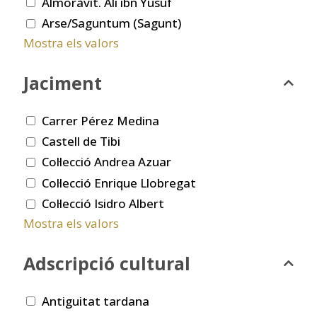
Almoràvit. Ali ibn Yusuf
Arse/Saguntum (Sagunt)
Mostra els valors
Jaciment
Carrer Pérez Medina
Castell de Tibi
Col·lecció Andrea Azuar
Col·lecció Enrique Llobregat
Col·lecció Isidro Albert
Mostra els valors
Adscripció cultural
Antiguitat tardana