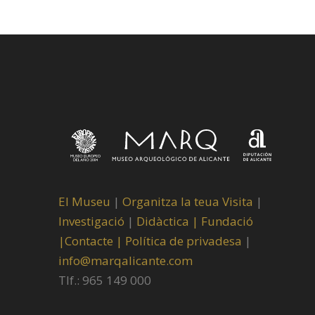
El Museu
|
Organitza la teua Visita
|
Investigació
|
Didàctica |
Fundació
|
Contacte |
Política de privadesa
|
info@marqalicante.com
Tlf.: 965 149 000