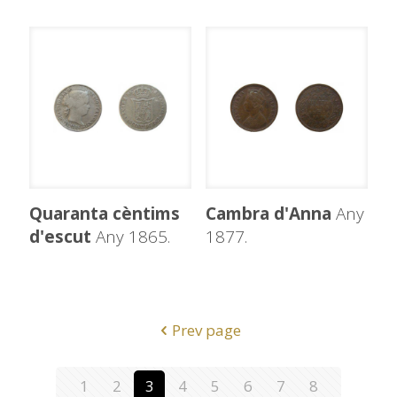
Quaranta cèntims
Cambra d'Anna
Any
d'escut
Any 1865.
1877.
Prev page
1
2
3
4
5
6
7
8