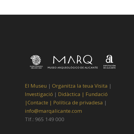
El Museu
|
Organitza la teua Visita
|
Investigació
|
Didàctica |
Fundació
|
Contacte |
Política de privadesa
|
info@marqalicante.com
Tlf.: 965 149 000