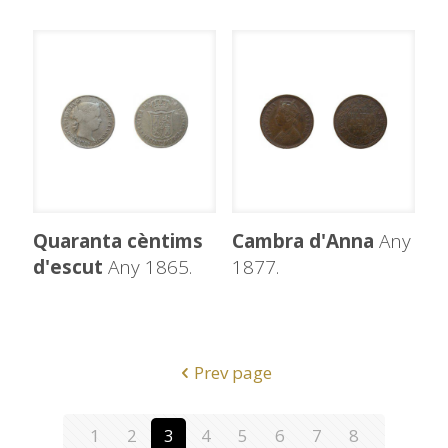
Quaranta cèntims
Cambra d'Anna
Any
d'escut
Any 1865.
1877.
Prev page
1
2
3
4
5
6
7
8