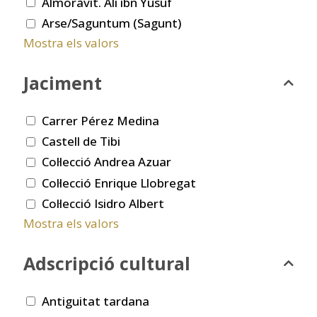
Almoràvit. Ali ibn Yusuf
Arse/Saguntum (Sagunt)
Mostra els valors
Jaciment
Carrer Pérez Medina
Castell de Tibi
Col·lecció Andrea Azuar
Col·lecció Enrique Llobregat
Col·lecció Isidro Albert
Mostra els valors
Adscripció cultural
Antiguitat tardana