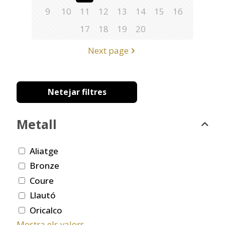
9
10
11
12
13
14
15
16
17
18
19
20
Next page
Netejar filtres
Metall
Aliatge
Bronze
Coure
Llautó
Oricalco
Mostra els valors