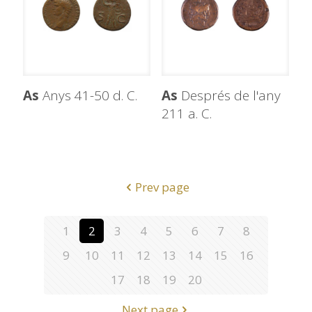
As
Anys 41-50 d. C.
As
Després de l'any
211 a. C.
Prev page
1
2
3
4
5
6
7
8
9
10
11
12
13
14
15
16
17
18
19
20
Next page