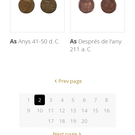
As
Anys 41-50 d. C.
As
Després de l'any
211 a. C.
Prev page
1
2
3
4
5
6
7
8
9
10
11
12
13
14
15
16
17
18
19
20
Next page