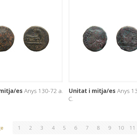
 mitja/es
Anys 130-72 a.
Unitat i mitja/es
Anys 13
C.
ge
1
2
3
4
5
6
7
8
9
10
11