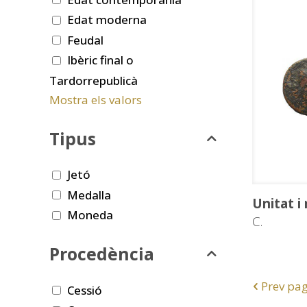
Edat moderna
Feudal
Ibèric final o
Tardorrepublicà
Mostra els valors
Tipus
Jetó
Medalla
Unitat i
Moneda
C.
Procedència
Prev pa
Cessió