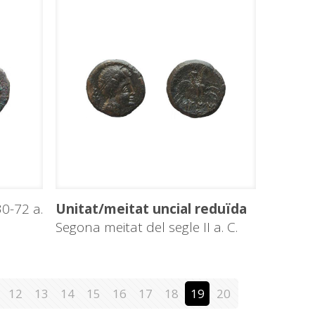
0-72 a.
Unitat/meitat uncial reduïda
Segona meitat del segle II a. C.
12
13
14
15
16
17
18
19
20