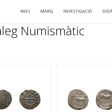
INICI
MARQ
INVESTIGACIÓ
DID
àleg Numismàtic