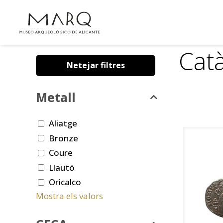
Cat
Netejar filtres
Metall
Aliatge
Bronze
Coure
Llautó
Oricalco
Mostra els valors