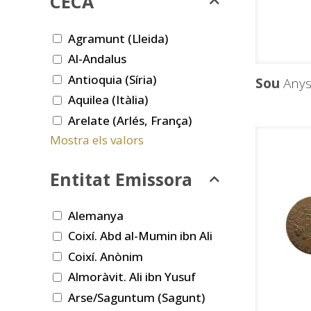
CECA
Agramunt (Lleida)
Al-Andalus
Antioquia (Síria)
Sou
Anys
Aquilea (Itàlia)
Arelate (Arlés, França)
Mostra els valors
Entitat Emissora
Alemanya
Coixí. Abd al-Mumin ibn Ali
Coixí. Anònim
Almoràvit. Ali ibn Yusuf
Arse/Saguntum (Sagunt)