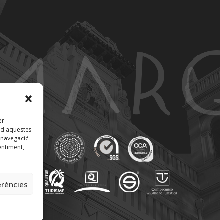
er
t d'aquestes
 navegació
entiment,
erències