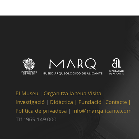
El Museu
|
Organitza la teua Visita
|
Investigació
|
Didàctica |
Fundació |
Contacte |
Política de privadesa
|
info@marqalicante.com
Tlf.: 965 149 000