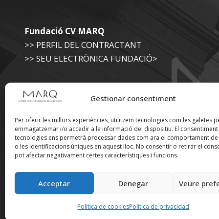
Fundació CV MARQ
>> PERFIL DEL CONTRACTANT
>> SEU ELECTRÒNICA FUNDACIÓ>
Museu Arqueològic (Diputació d'Alacant)
Gestionar consentiment
>> SEU ELECTRÒNICA DIPUTACIÓ
Per oferir les millors experiències, utilitzem tecnologies com les galetes p
emmagatzemar i/o accedir a la informació del dispositiu. El consentimen
tecnologies ens permetrà processar dades com ara el comportament de
Suscríbete a nuestra
o les identificacions úniques en aquest lloc. No consentir o retirar el cons
pot afectar negativament certes característiques i funcions.
Newsletter
Acceptar
Denegar
Veure pref
Política de cookies
Política de privacidad