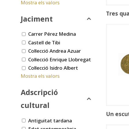
Mostra els valors
Tres qua
Jaciment
Carrer Pérez Medina
Castell de Tibi
Col·lecció Andrea Azuar
Col·lecció Enrique Llobregat
Col·lecció Isidro Albert
Mostra els valors
Adscripció
cultural
Un escu
Antiguitat tardana
Edat contemporània