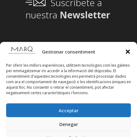
Suscríbete a
nuestra
Newsletter
Gestionar consentiment
Per oferir les millors experiències, utilitzem tecnologies com les galetes
per emmagatzemar i/o accedir a la informació del dispositiu. El
consentiment d'aquestes tecnologies ens permetrà processar dades
com ara el comportament de navegació o les identificacions úniques en
aquest lloc. No consentir o retirar el consentiment, pot afectar
negativament certes característiques i funcions.
Acceptar
Segueix-nos en xarxes socials
Denegar