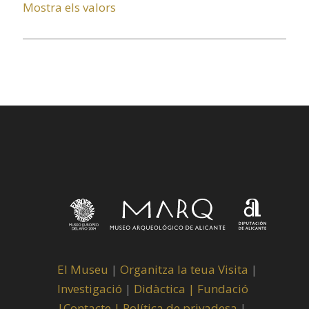
Mostra els valors
El Museu
|
Organitza la teua Visita
|
Investigació
|
Didàctica |
Fundació
|
Contacte |
Política de privadesa
|