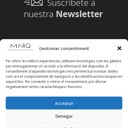
Suscríbete a
nuestra
Newsletter
Gestionar consentiment
Per oferir les millors experiències, utilitzem tecnologies com les galetes
per emmagatzemar i/o accedir a la informació del dispositiu. El
consentiment d'aquestes tecnologies ens permetrà processar dades
com ara el comportament de navegació o les identificacions úniques en
aquest lloc. No consentir o retirar el consentiment, pot afectar
negativament certes característiques i funcions.
Acceptar
Segueix-nos en xarxes socials
Denegar