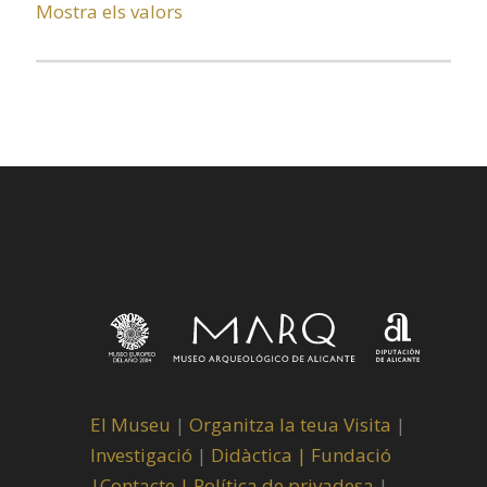
Mostra els valors
El Museu
|
Organitza la teua Visita
|
Investigació
|
Didàctica |
Fundació
|
Contacte |
Política de privadesa
|