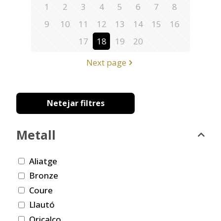
1
2
3
4
5
6
7
8
9
10
11
12
13
14
15
16
17
18
19
20
Next page
Netejar filtres
Metall
Aliatge
Bronze
Coure
Llautó
Oricalco