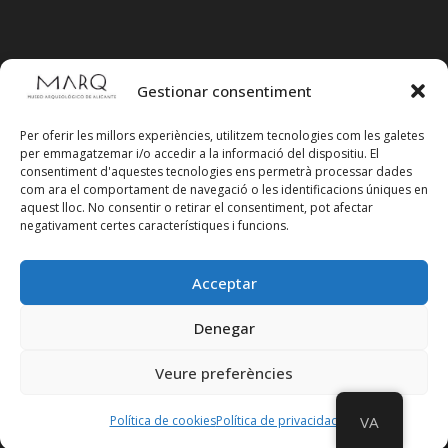
Gestionar consentiment
Per oferir les millors experiències, utilitzem tecnologies com les galetes
per emmagatzemar i/o accedir a la informació del dispositiu. El
consentiment d'aquestes tecnologies ens permetrà processar dades
com ara el comportament de navegació o les identificacions úniques en
aquest lloc. No consentir o retirar el consentiment, pot afectar
negativament certes característiques i funcions.
Acceptar
Segueix-nos en xarxes socials
Denegar
Veure preferències
Política de cookies
Política de privacidad
VA