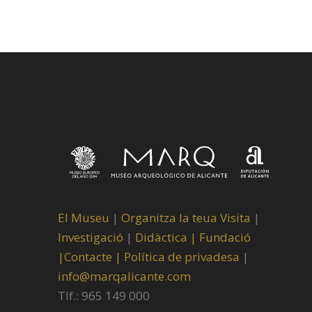
El Museu
|
Organitza la teua Visita
|
Investigació
|
Didàctica |
Fundació
|
Contacte |
Política de privadesa
|
info@marqalicante.com
Tlf.: 965 149 000