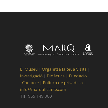
El Museu
|
Organitza la teua Visita
|
Investigació
|
Didàctica |
Fundació
|
Contacte |
Política de privadesa
|
info@marqalicante.com
Tlf.: 965 149 000