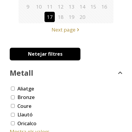
9
10
11
12
13
14
15
16
17
18
19
20
Next page
Netejar filtres
Metall
Aliatge
Bronze
Coure
Llautó
Oricalco
Mostra els valors