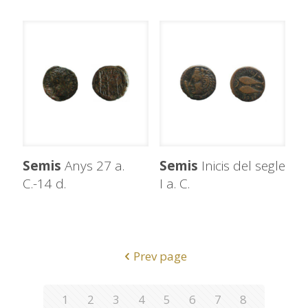
Semis
Anys 27 a.
Semis
Inicis del segle
C.-14 d.
I a. C.
Prev page
1
2
3
4
5
6
7
8