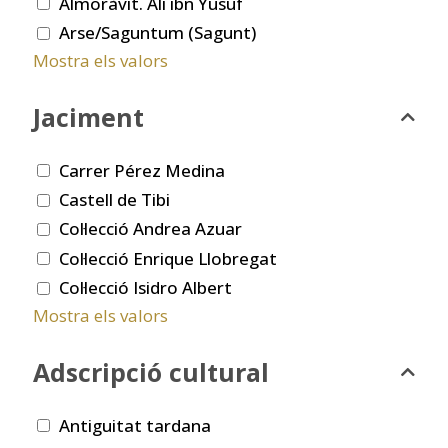
Almoràvit. Ali ibn Yusuf
Arse/Saguntum (Sagunt)
Mostra els valors
Jaciment
Carrer Pérez Medina
Castell de Tibi
Col·lecció Andrea Azuar
Col·lecció Enrique Llobregat
Col·lecció Isidro Albert
Mostra els valors
Adscripció cultural
Antiguitat tardana