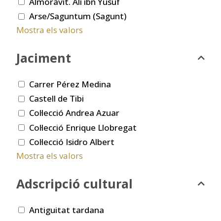
Almoràvit. Ali ibn Yusuf
Arse/Saguntum (Sagunt)
Mostra els valors
Jaciment
Carrer Pérez Medina
Castell de Tibi
Col·lecció Andrea Azuar
Col·lecció Enrique Llobregat
Col·lecció Isidro Albert
Mostra els valors
Adscripció cultural
Antiguitat tardana