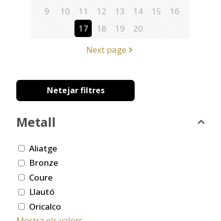
9
10
11
12
13
14
15
16
17
18
19
20
Next page
Netejar filtres
Metall
Aliatge
Bronze
Coure
Llautó
Oricalco
Mostra els valors