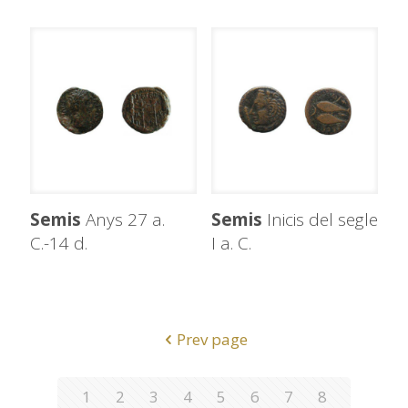
Semis
Anys 27 a.
Semis
Inicis del segle
C.-14 d.
I a. C.
Prev page
1
2
3
4
5
6
7
8