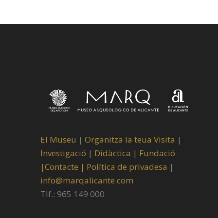
El Museu
|
Organitza la teua Visita
|
Investigació
|
Didàctica |
Fundació
|
Contacte |
Política de privadesa
|
info@marqalicante.com
Tlf.: 965 149 000