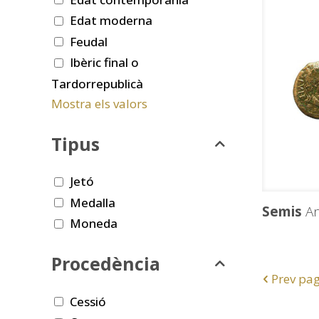
Edat moderna
Feudal
Ibèric final o
Tardorrepublicà
Mostra els valors
Tipus
Jetó
Medalla
Semis
An
Moneda
Procedència
Prev pa
Cessió