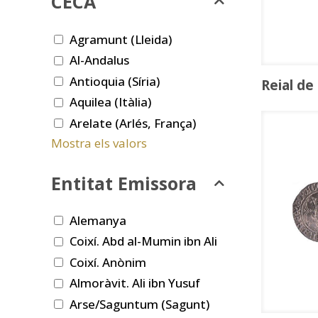
CECA
Agramunt (Lleida)
Al-Andalus
Antioquia (Síria)
Reial de
Aquilea (Itàlia)
Arelate (Arlés, França)
Mostra els valors
Entitat Emissora
Alemanya
Coixí. Abd al-Mumin ibn Ali
Coixí. Anònim
Almoràvit. Ali ibn Yusuf
Arse/Saguntum (Sagunt)