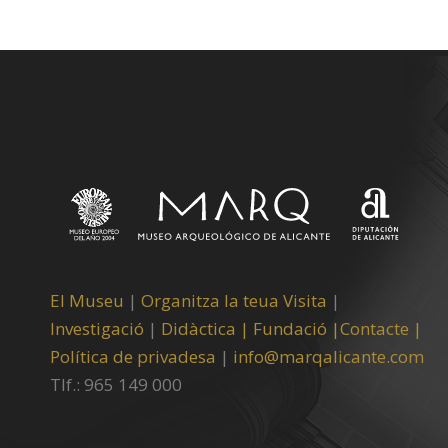
El Museu
|
Organitza la teua Visita
|
Investigació
|
Didàctica |
Fundació |
Contacte |
Política de privadesa
|
info@marqalicante.com
Tlf.: 965 149 000