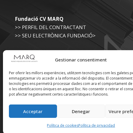
Fundació CV MARQ
>> PERFIL DEL CONTRACTANT
>> SEU ELECTRÒNICA FUNDACIÓ>
Museu Arqueològic (Diputació d'Alacant)
Gestionar consentiment
>> SEU ELECTRÒNICA DIPUTACIÓ
Per oferir les millors experiències, utilitzem tecnologies com les galetes p
emmagatzemar i/o accedir a la informació del dispositiu. El consentimen
tecnologies ens permetrà processar dades com ara el comportament de
Suscríbete a nuestra
o les identificacions úniques en aquest lloc. No consentir o retirar el cons
pot afectar negativament certes característiques i funcions.
Newsletter
Acceptar
Denegar
Veure pref
Política de cookies
Política de privacidad