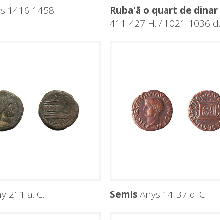
s 1416-1458.
Ruba'ā o quart de dinar
411-427 H. / 1021-1036 d.
y 211 a. C.
Semis
Anys 14-37 d. C.