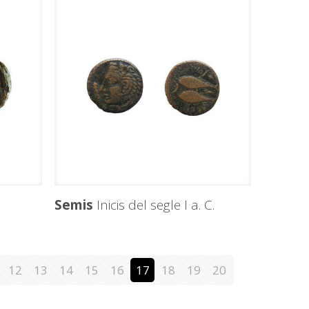
Semis
Inicis del segle I a. C.
12
13
14
15
16
17
18
19
20