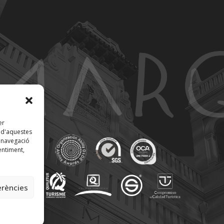
er
t d'aquestes
 navegació
entiment,
erències