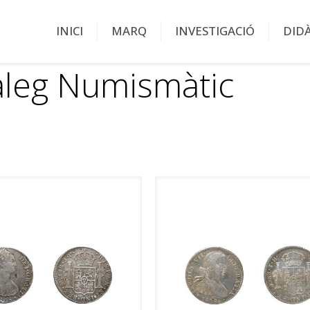
INICI
MARQ
INVESTIGACIÓ
DID
àleg Numismàtic