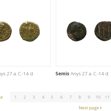
ys 27 a. C.-14 d.
Semis
Anys 27 a. C.-14 d.
ge
1
2
3
4
5
6
7
8
9
10
11
Next page