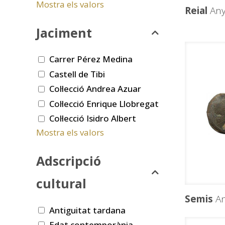
Mostra els valors
Reial
Any
Jaciment
Carrer Pérez Medina
Castell de Tibi
Col·lecció Andrea Azuar
Col·lecció Enrique Llobregat
Col·lecció Isidro Albert
Mostra els valors
Adscripció
cultural
Semis
An
Antiguitat tardana
Edat contemporània