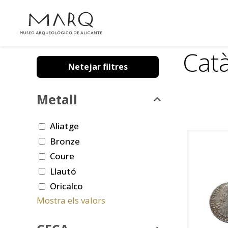
Cat
Netejar filtres
Metall
Aliatge
Bronze
Coure
Llautó
Oricalco
Mostra els valors