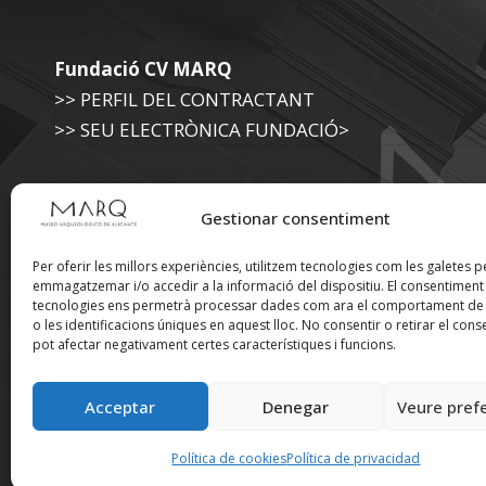
Fundació CV MARQ
>> PERFIL DEL CONTRACTANT
>> SEU ELECTRÒNICA FUNDACIÓ>
Museu Arqueològic (Diputació d'Alacant)
Gestionar consentiment
>> SEU ELECTRÒNICA DIPUTACIÓ
Per oferir les millors experiències, utilitzem tecnologies com les galetes p
emmagatzemar i/o accedir a la informació del dispositiu. El consentimen
tecnologies ens permetrà processar dades com ara el comportament de
Suscríbete a nuestra
o les identificacions úniques en aquest lloc. No consentir o retirar el cons
pot afectar negativament certes característiques i funcions.
Newsletter
Acceptar
Denegar
Veure pref
Política de cookies
Política de privacidad