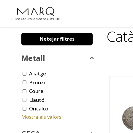
Cat
Netejar filtres
Metall
Aliatge
Bronze
Coure
Llautó
Oricalco
Mostra els valors