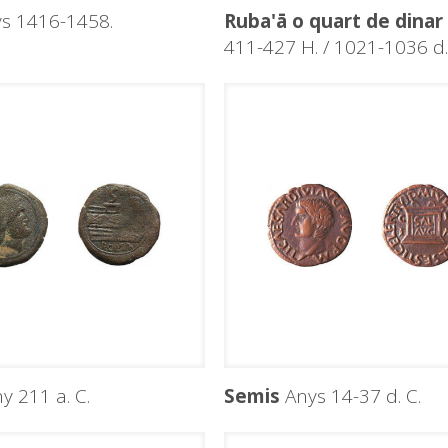
s 1416-1458.
Ruba'ā o quart de dinar
411-427 H. / 1021-1036 d.
y 211 a. C.
Semis
Anys 14-37 d. C.