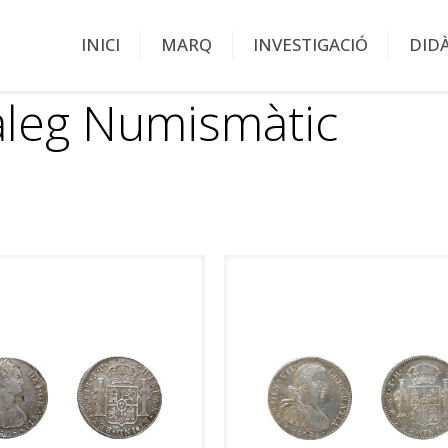
INICI
MARQ
INVESTIGACIÓ
DID
àleg Numismàtic