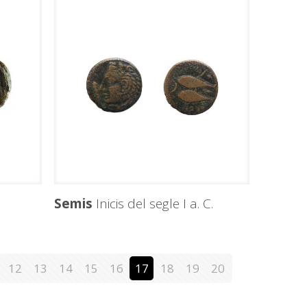
Semis
Inicis del segle I a. C.
12
13
14
15
16
17
18
19
20