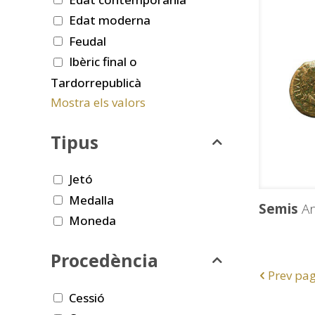
Edat moderna
Feudal
Ibèric final o
Tardorrepublicà
Mostra els valors
Tipus
Jetó
Medalla
Semis
An
Moneda
Procedència
Prev pa
Cessió