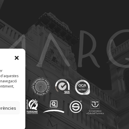
er
t d'aquestes
 navegació
entiment,
erències