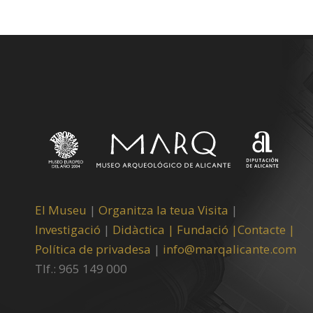
El Museu
|
Organitza la teua Visita
|
Investigació
|
Didàctica |
Fundació |
Contacte |
Política de privadesa
|
info@marqalicante.com
Tlf.: 965 149 000