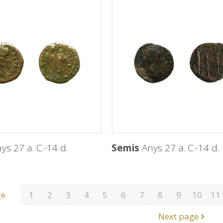
ys 27 a. C.-14 d.
Semis
Anys 27 a. C.-14 d.
ge
1
2
3
4
5
6
7
8
9
10
11
Next page