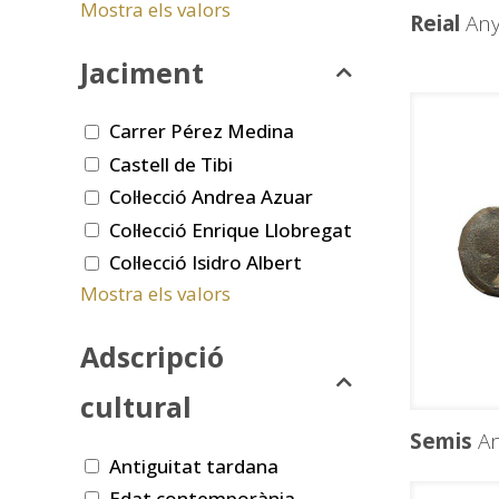
Mostra els valors
Reial
Any
Jaciment
Carrer Pérez Medina
Castell de Tibi
Col·lecció Andrea Azuar
Col·lecció Enrique Llobregat
Col·lecció Isidro Albert
Mostra els valors
Adscripció
cultural
Semis
An
Antiguitat tardana
Edat contemporània