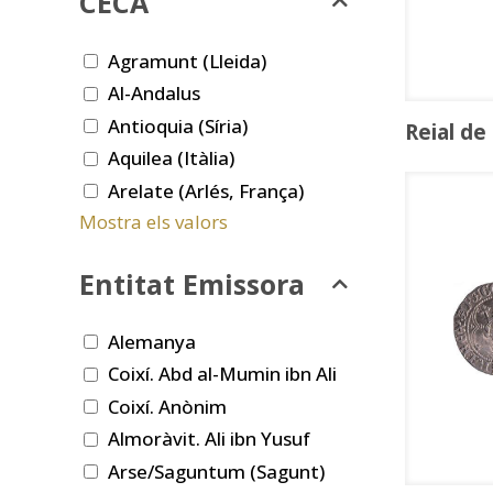
CECA
Agramunt (Lleida)
Al-Andalus
Antioquia (Síria)
Reial de
Aquilea (Itàlia)
Arelate (Arlés, França)
Mostra els valors
Entitat Emissora
Alemanya
Coixí. Abd al-Mumin ibn Ali
Coixí. Anònim
Almoràvit. Ali ibn Yusuf
Arse/Saguntum (Sagunt)