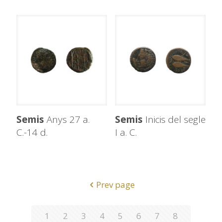
Semis
Anys 27 a.
Semis
Inicis del segle
C.-14 d.
I a. C.
Prev page
1
2
3
4
5
6
7
8