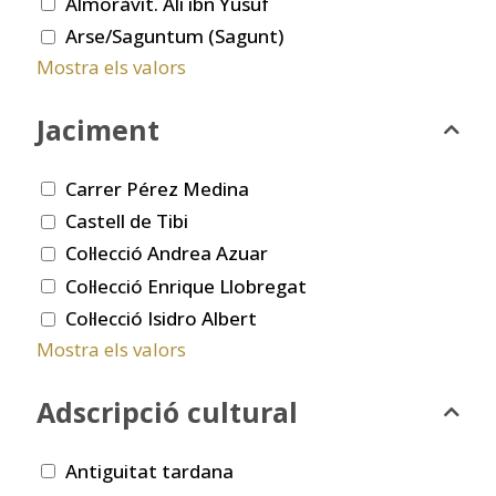
Almoràvit. Ali ibn Yusuf
Arse/Saguntum (Sagunt)
Mostra els valors
Jaciment
Carrer Pérez Medina
Castell de Tibi
Col·lecció Andrea Azuar
Col·lecció Enrique Llobregat
Col·lecció Isidro Albert
Mostra els valors
Adscripció cultural
Antiguitat tardana