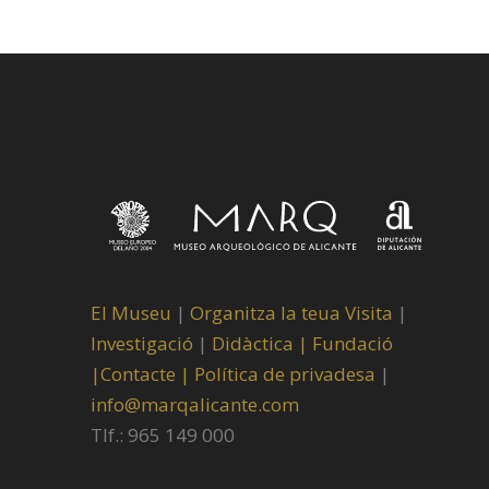
El Museu
|
Organitza la teua Visita
|
Investigació
|
Didàctica |
Fundació
|
Contacte |
Política de privadesa
|
info@marqalicante.com
Tlf.: 965 149 000