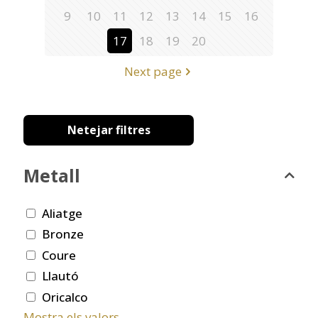
9
10
11
12
13
14
15
16
17
18
19
20
Next page
Netejar filtres
Metall
Aliatge
Bronze
Coure
Llautó
Oricalco
Mostra els valors